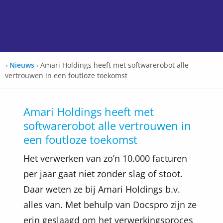
Docspro
Nieuws
Amari Holdings heeft met softwarerobot alle
>
>
vertrouwen in een foutloze toekomst
Amari Holdings heeft met
softwarerobot alle vertrouwen in
een foutloze toekomst
Het verwerken van zo’n 10.000 facturen
per jaar gaat niet zonder slag of stoot.
Daar weten ze bij Amari Holdings b.v.
alles van. Met behulp van Docspro zijn ze
erin geslaagd om het verwerkingsproces