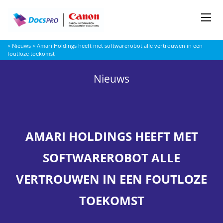
Me
Docspro
>
Nieuws
>
Amari Holdings heeft met softwarerobot alle vertrouwen in een
foutloze toekomst
Nieuws
AMARI HOLDINGS HEEFT MET
SOFTWAREROBOT ALLE
VERTROUWEN IN EEN FOUTLOZE
TOEKOMST