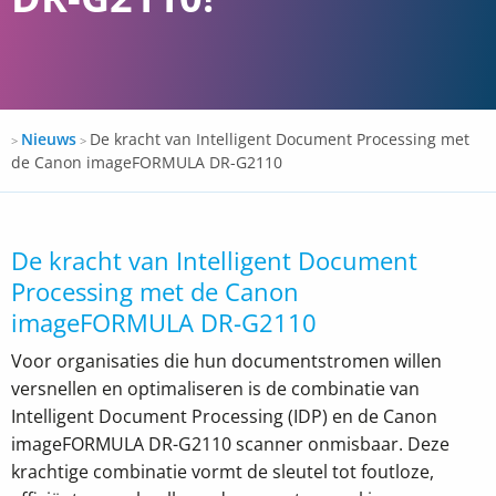
Docspro
Nieuws
De kracht van Intelligent Document Processing met
>
>
de Canon imageFORMULA DR-G2110
De kracht van Intelligent Document
Processing met de Canon
imageFORMULA DR-G2110
Voor organisaties die hun documentstromen willen
versnellen en optimaliseren is de combinatie van
Intelligent Document Processing (IDP) en de Canon
imageFORMULA DR-G2110 scanner onmisbaar. Deze
krachtige combinatie vormt de sleutel tot foutloze,