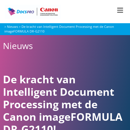
Me
Docspro
>
Nieuws
>
De kracht van Intelligent Document Processing met de Canon
imageFORMULA DR-G2110
Nieuws
De kracht van
Intelligent Document
Processing met de
Canon imageFORMULA
DR-G2110!