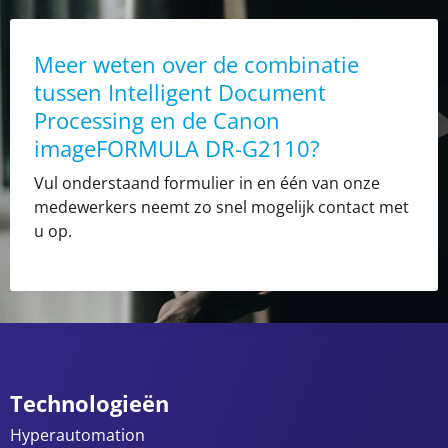
Meer weten over de combinatie
tussen Intelligent Document
Processing en de Canon
imageFORMULA DR-G2110?
Vul onderstaand formulier in en één van onze
medewerkers neemt zo snel mogelijk contact met
u op.
Technologieën
Hyperautomation