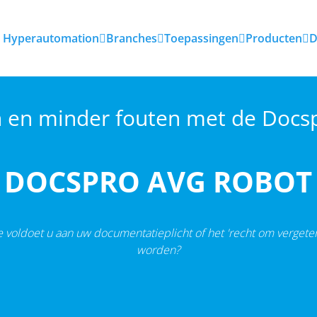
Hyperautomation
Branches
Toepassingen
Producten
D
n en minder fouten met de Docs
DOCSPRO AVG ROBOT
 voldoet u aan uw documentatieplicht of het 'recht om vergeten
worden?