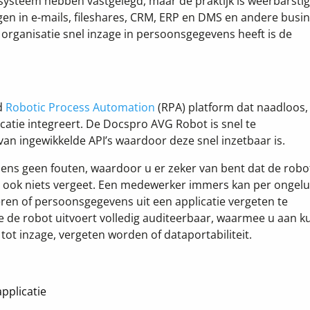
n systeem hebben vastgelegd, maar de praktijk is weerbarstig
en in e-mails, fileshares, CRM, ERP en DMS en andere busi
s organisatie snel inzage in persoonsgegevens heeft is de
d
Robotic Process Automation
(RPA) platform dat naadloos,
atie integreert. De Docspro AVG Robot is snel te
n ingewikkelde API’s waardoor deze snel inzetbaar is.
mens geen fouten, waardoor u er zeker van bent dat de robo
en ook niets vergeet. Een medewerker immers kan per ongel
en of persoonsgegevens uit een applicatie vergeten te
ke de robot uitvoert volledig auditeerbaar, waarmee u aan k
tot inzage, vergeten worden of dataportabiliteit.
pplicatie