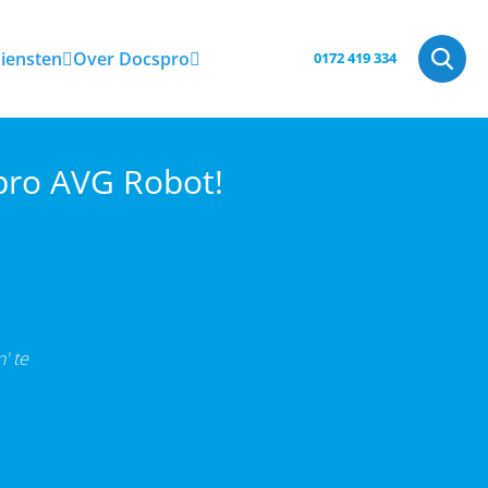
iensten
Over Docspro
0172 419 334
pro AVG Robot!
' te