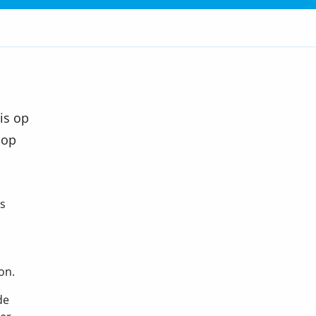
is op
 op
s
on.
de