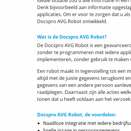
ideale situatie zou u alle informatie in éé
Denk bijvoorbeeld aan informatie opgeslag
applicaties. Om er voor te zorgen dat u al
Docspro AVG Robot ontwikkeld.
Wat is de Docspro AVG Robot?
De Docspro AVG Robot is een geavanceer
zonder te programmeren met iedere applic
implementeren, zonder gebruik te maken va
Een robot maakt in tegenstelling tot een 
altijd met de juiste gegevens terugkomt 
gegevens van een andere persoon aanlever
raadplegen. Daarnaast zijn alle acties wel
tonen dat u heeft voldaan aan het verzoek 
Docspro AVG Robot, de voordelen:
Naadloze integratie met iedere bedrijfsa
Snelle inzage in persoonsgegevens