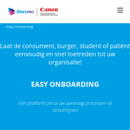
Me
Docspro
>
Easy Onboarding
Laat de consument, burger, student of patiënt
eenvoudig en snel toetreden tot uw
organisatie!
EASY ONBOARDING
Eén platform om al uw aanvraag processen te
stroomlijnen