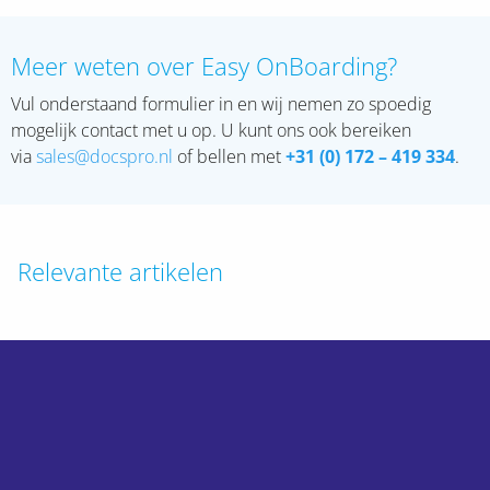
Meer weten over Easy OnBoarding?
Vul onderstaand formulier in en wij nemen zo spoedig
mogelijk contact met u op. U kunt ons ook bereiken
via
sales@docspro.nl
of bellen met
+31 (0) 172 – 419
334
.
Relevante artikelen