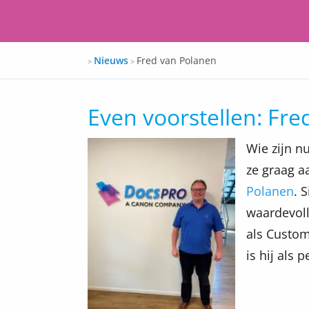
Docspro
Nieuws
Fred van Polanen
>
>
Even voorstellen: Fr
Wie zijn n
ze graag 
Polanen
. 
waardevoll
als Custom
is hij als 