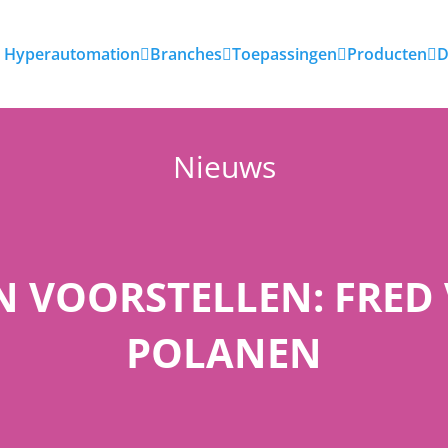
Hyperautomation
Branches
Toepassingen
Producten
D
Nieuws
N VOORSTELLEN: FRED
POLANEN