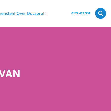
iensten
Over Docspro
0172 419 334
 VAN