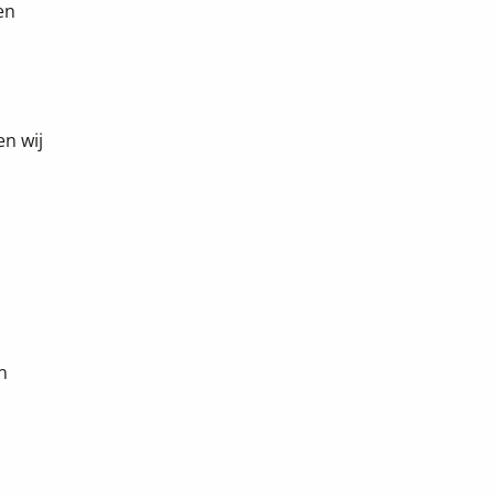
en
en wij
n