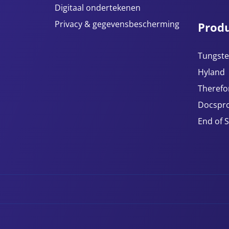
Digitaal ondertekenen
Privacy & gegevensbescherming
Prod
Tungste
Hyland
Therefo
Docspro
End of 