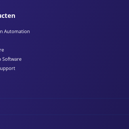
ucten
n Automation
re
 Software
Support