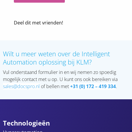
Deel dit met vrienden!
Wilt u meer weten over de Intelligent
Automation oplossing bij KLM?
Vul onderstaand formulier in en wij nemen zo spoedig
mogelijk contact met u op. U kunt ons ook bereiken via
sales@docspro.nl
of bellen met
+31 (0) 172 – 419
334
.
Technologieën