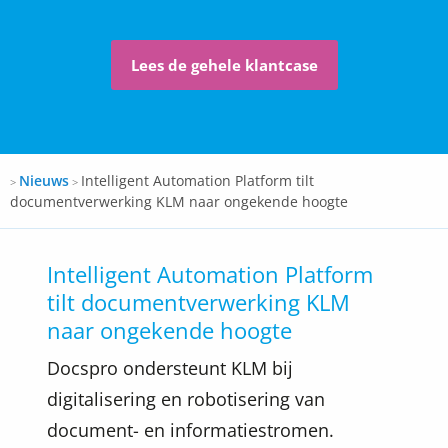
Lees de gehele klantcase
Docspro
Nieuws
Intelligent Automation Platform tilt
>
>
documentverwerking KLM naar ongekende hoogte
Intelligent Automation Platform
tilt documentverwerking KLM
naar ongekende hoogte
Docspro ondersteunt KLM bij
digitalisering en robotisering van
document- en informatiestromen.