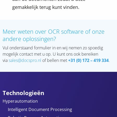
gemakkelijk terug kunt vinden.
Meer weten over OCR software of onze
andere oplossingen?
Vul onderstaand formulier in en wij nemen zo spoedig
mogelijk contact met u op. U kunt ons ook bereiken
via
sales@docspro.nl
of bellen met
+31 (0) 172 – 419
334
.
Technologieën
Hyperautomation
Intelligent Document Processing