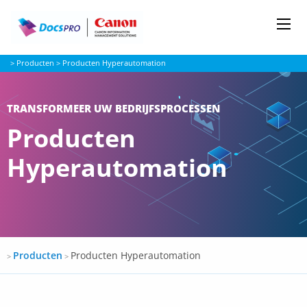
Me
Docspro
>
Producten
>
Producten Hyperautomation
TRANSFORMEER UW BEDRIJFSPROCESSEN
Producten
Hyperautomation
Docspro
Producten
Producten Hyperautomation
>
>