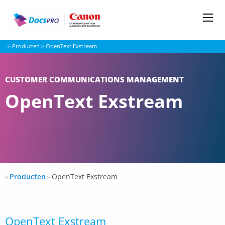
Me
Docspro
>
Producten
>
OpenText Exstream
CUSTOMER COMMUNICATIONS MANAGEMENT
OpenText Exstream
Docspro
Producten
OpenText Exstream
>
>
OpenText Exstream