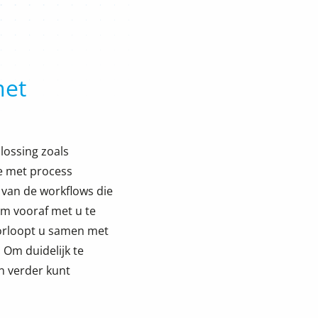
met
lossing zoals
e met process
 van de workflows die
om vooraf met u te
doorloopt u samen met
 Om duidelijk te
n verder kunt