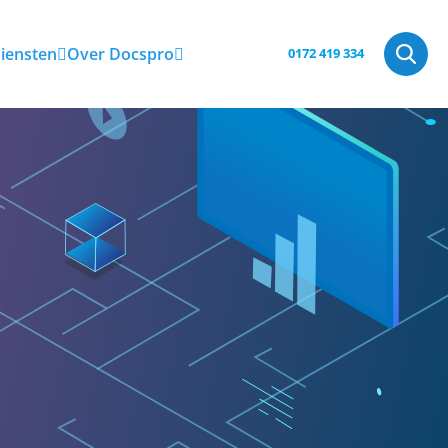
iensten
Over Docspro
0172 419 334