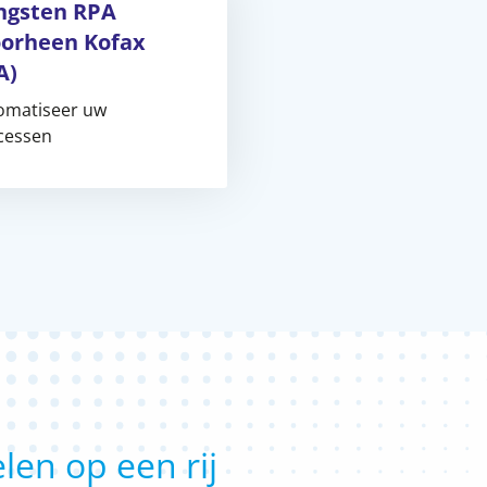
ngsten RPA
oorheen Kofax
A)
omatiseer uw
cessen
len op een rij