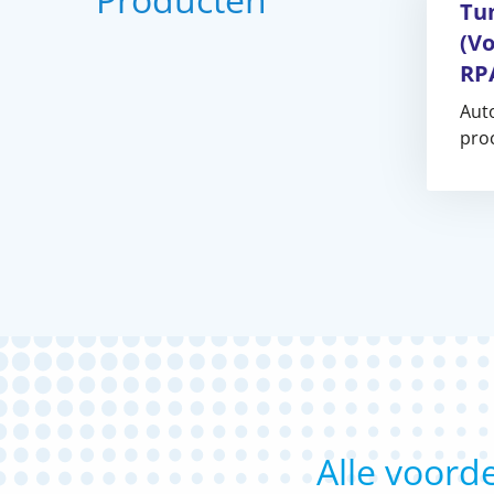
Tu
(V
RP
Aut
pro
Alle voorde