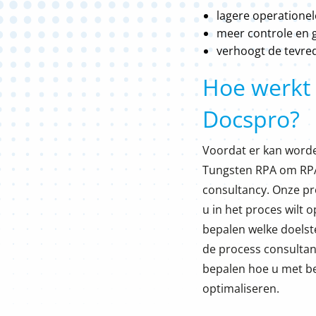
lagere operationel
meer controle en g
verhoogt de tevr
Hoe werkt
Docspro?
Voordat er kan worde
Tungsten RPA om RPA 
consultancy. Onze pro
u in het proces wilt
bepalen welke doelste
de process consultan
bepalen hoe u met be
optimaliseren.