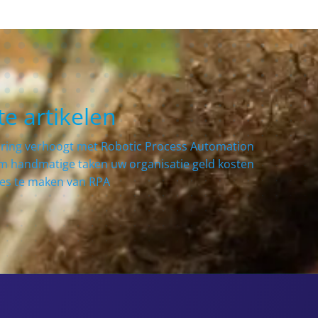
te artikelen
aring verhoogt met Robotic Process Automation
 handmatige taken uw organisatie geld kosten
ces te maken van RPA