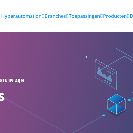
Hyperautomation
Branches
Toepassingen
Producten
D
TE IN ZIJN
s