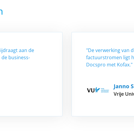
n
ijdraagt aan de
"De verwerking van di
n de business-
factuurstromen ligt 
Docspro met Kofax."
Janno S
Vrije Un