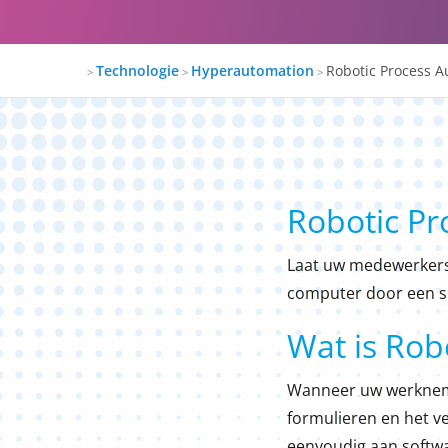
Docspro
Technologie
Hyperautomation
Robotic Process 
>
>
>
Robotic Pr
Laat uw medewerkers 
computer door een so
Wat is Rob
Wanneer uw werknemer
formulieren en het ve
eenvoudig aan softwa