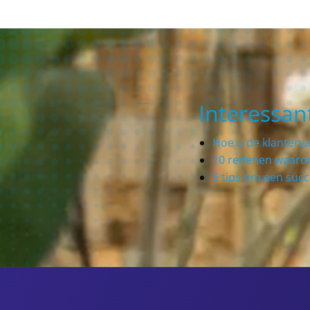
Interessan
Hoe u de klanterv
10 redenen waarom
5 tips om een suc