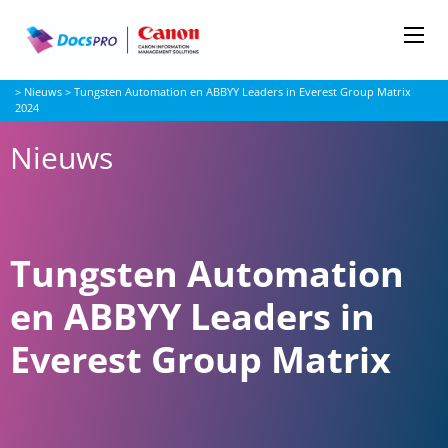
Me
Docspro
>
Nieuws
>
Tungsten Automation en ABBYY Leaders in Everest Group Matrix
2024
Nieuws
Tungsten Automation
en ABBYY Leaders in
Everest Group Matrix