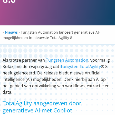
Docspro
Nieuws
Tungsten Automation lanceert generatieve AI-
>
>
mogelijkheden in nieuwste TotalAgility 8
Als trotse partner van
Tungsten
Automation
, voormalig
Kofax
,
melden wij u graag dat
Tungsten
TotalAgility
® 8
heeft
gelanceerd
.
De release biedt nieuwe
Artificial
Intelligence
(AI)
mogelijkheden.
Denk hierbij aan AI op
het gebied van
ontwikkeling
van
workflows
,
extractie
en
data.
TotalAgility aangedreven door
generatieve AI met Copilot