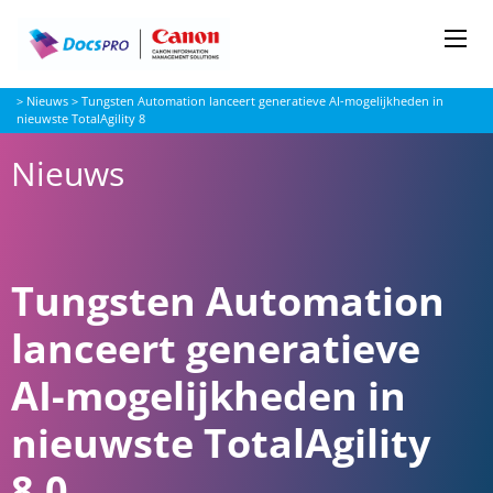
Me
Docspro
>
Nieuws
>
Tungsten Automation lanceert generatieve AI-mogelijkheden in
nieuwste TotalAgility 8
Nieuws
Tungsten Automation
lanceert generatieve
AI-mogelijkheden in
nieuwste TotalAgility
8.0