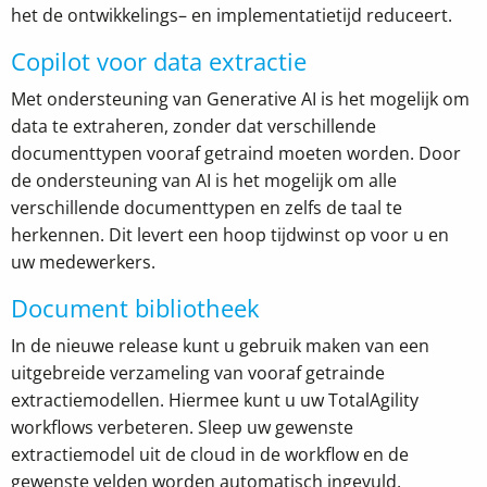
het
de ontwikkeling
s
– en implementatie
tijd
reduceert.
Copilot voor data extractie
Met ondersteuning van
Generative
AI is het mogelijk om
data
te extraheren,
zonder dat
verschillende
documenttypen
vooraf getraind moeten worden.
Door
de ondersteuning
van AI is het mogelijk om alle
verschillende documenttypen
en zelfs de taal
te
herkennen
.
Dit levert een hoop tijdwinst op voor u en
uw medewerkers.
Document bibliotheek
In de nieuwe release kunt u gebruik maken van een
uitgebreide verzameling van vooraf getrainde
extractiemodellen. Hiermee kunt u uw TotalAgility
workflows
verbeteren. Sleep
uw
gewenste
extractiemodel uit de
cloud
in
de workflow en de
gewenste velden worden automatisch ingevuld.