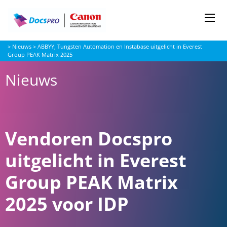
Me
Docspro
>
Nieuws
>
ABBYY, Tungsten Automation en Instabase uitgelicht in Everest
Group PEAK Matrix 2025
Nieuws
Vendoren Docspro
uitgelicht in Everest
Group PEAK Matrix
2025 voor IDP