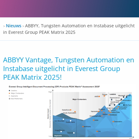
Docspro
Nieuws
ABBYY, Tungsten Automation en Instabase uitgelicht
>
>
in Everest Group PEAK Matrix 2025
ABBYY Vantage, Tungsten Automation en
Instabase uitgelicht in Everest Group
PEAK Matrix 2025!