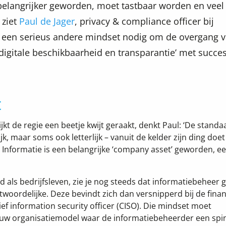
 belangrijker geworden, moet tastbaar worden en veel
 ziet
Paul de Jager
, privacy & compliance officer bij
nu een serieus andere mindset nodig om de overgang 
e digitale beschikbaarheid en transparantie’ met succes
t
t de regie een beetje kwijt geraakt, denkt Paul: ‘De standa
k, maar soms ook letterlijk – vanuit de kelder zijn ding doet 
 Informatie is een belangrijke ‘company asset’ geworden, e
id als bedrijfsleven, zie je nog steeds dat informatiebeheer 
woordelijke. Deze bevindt zich dan versnipperd bij de finan
ief information security officer (CISO). Die mindset moet
euw organisatiemodel waar de informatiebeheerder een spi