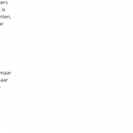
iers
 is
anten,
ar
’ maar
baar
e