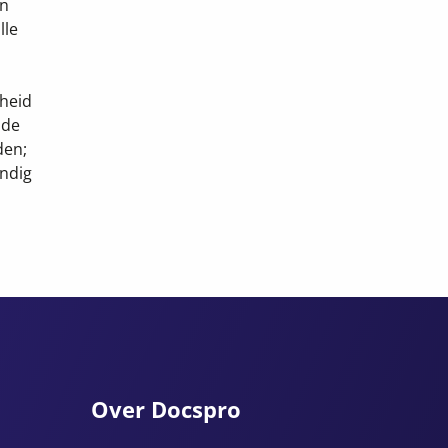
en
lle
gheid
 de
den;
undig
Over Docspro