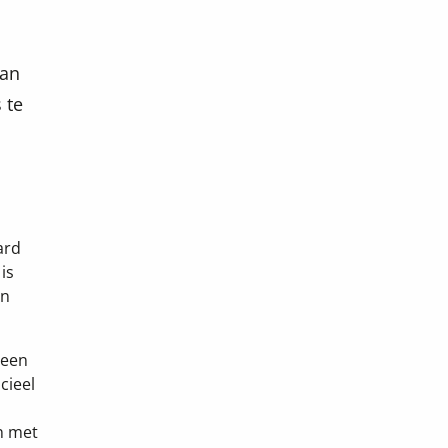
van
 te
ard
is
en
geen
cieel
n met