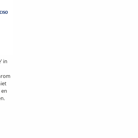
’ in
aarom
iet
u en
en.