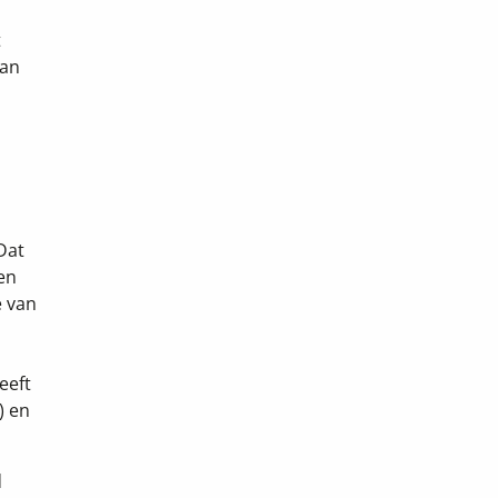
t
van
Dat
 en
e van
eeft
) en
d