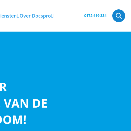
iensten
Over Docspro
0172 419 334
R
 VAN DE
OOM!