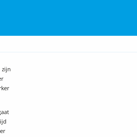
 zijn
er
rker
gaat
ijd
er