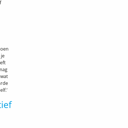
f
toen
 je
eft
 mag
 wat
arde
lf.’
ief