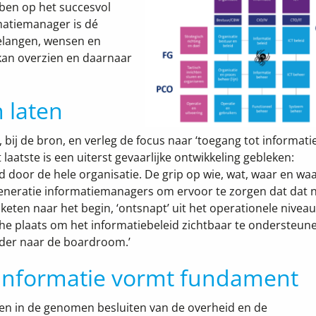
ben op het succesvol
matiemanager is dé
belangen, wensen en
kan overzien en daarnaar
n laten
 bij de bron, en verleg de focus naar ‘toegang tot informatie
 laatste is een uiterst gevaarlijke ontwikkeling gebleken:
d door de hele organisatie. De grip op wie, wat, waar en w
 generatie informatiemanagers om ervoor te zorgen dat dat n
 keten naar het begin, ‘ontsnapt’ uit het operationele nivea
ische plaats om het informatiebeleid zichtbaar te ondersteun
elder naar de boardroom.’
 informatie vormt fundament
n in de genomen besluiten van de overheid en de