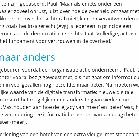
en zijn gebaseerd. Paul: ‘Maar als er iets onder een
t was er zoveel onrust, juist over hoe de overheid omgaat me
okkenen en over het achteraf (niet) kunnen verantwoorden 
 zoals het inzagerecht (Avg) is iedereen in principe een
men aan de democratische rechtsstaat. Volledige, actuele,
 het fundament voor vertrouwen in de overheid.’
 naar anders
t gebeuren voordat een organisatie actie onderneemt. Paul: ‘
 echter vooral bezig geweest met, als het gaat om informatie
en in veel gevallen nog hetzelfde, maar beter. Nu moeten w
ijke waarde van de digitale transformatie: nieuwe digitale
was maakt het mogelijk om nu anders te gaan werken, om
 Vasthouden aan hoe de legacy van ‘meer’ en ‘beter’ was, h
le verandering. De informatiebeheerder van vandaag (beter
ster (meer).
erlening van een hotel: van een extra vleugel met standaar