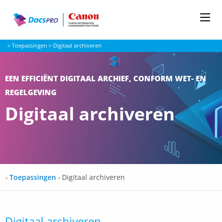
Me
Docspro
>
Toepassingen
>
Digitaal archiveren
EEN EFFICIËNT DIGITAAL ARCHIEF, CONFORM WET- EN
REGELGEVING
Digitaal archiveren
Docspro
Toepassingen
Digitaal archiveren
>
>
Digitaal archiveren