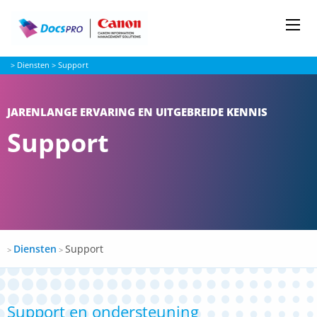
Me
Docspro
>
Diensten
>
Support
JARENLANGE ERVARING EN UITGEBREIDE KENNIS
Support
Docspro
Diensten
Support
>
>
Support en ondersteuning