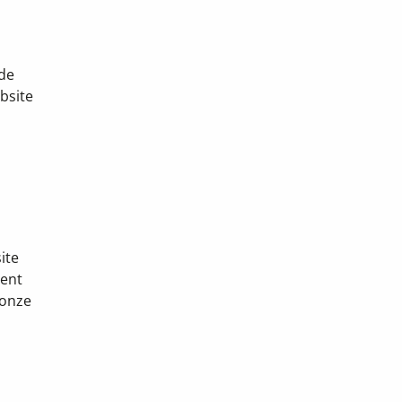
 de
bsite
ite
ient
 onze