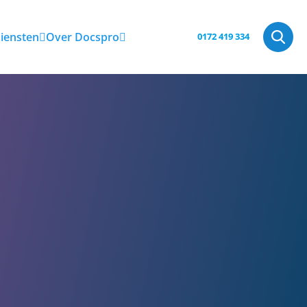
iensten
Over Docspro
0172 419 334