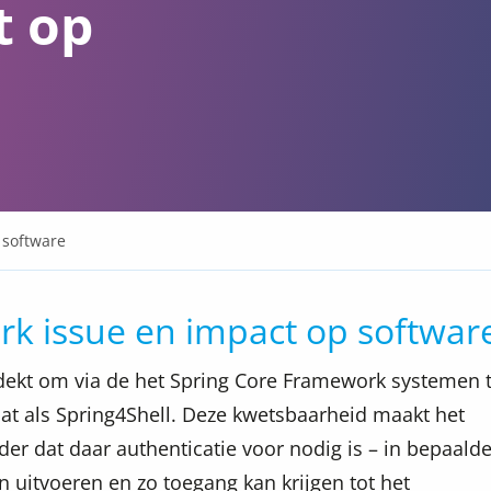
t op
 software
k issue en impact op softwar
tdekt om via de het Spring Core Framework systemen 
at als Spring4Shell. Deze kwetsbaarheid maakt het
er dat daar authenticatie voor nodig is – in bepaald
 uitvoeren en zo toegang kan krijgen tot het