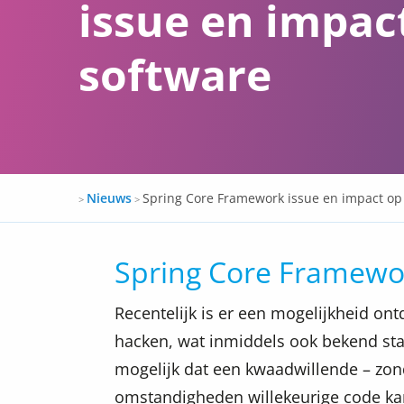
issue en impac
software
Docspro
Nieuws
Spring Core Framework issue en impact op
>
>
Spring Core Framewor
Recentelijk is er een mogelijkheid on
hacken, wat inmiddels ook bekend sta
mogelijk dat een kwaadwillende – zond
omstandigheden willekeurige code kan