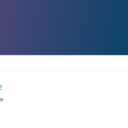
e
te
e