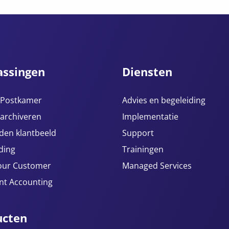
assingen
Diensten
e Postkamer
Advies en begeleiding
 archiveren
Implementatie
den klantbeeld
Support
ding
Trainingen
our Customer
Managed Services
ent Accounting
ucten