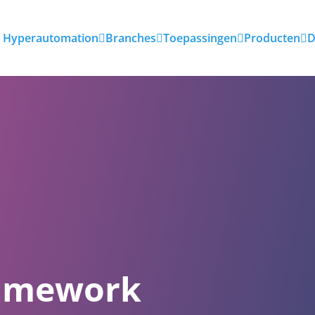
Hyperautomation
Branches
Toepassingen
Producten
D
ramework