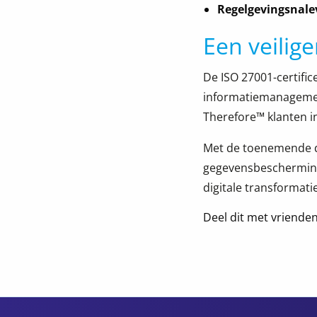
Regelgevingsnale
Een veilig
De ISO 27001-certifi
informatiemanagement 
Therefore™ klanten in
Met de toenemende d
gegevensbescherming,
digitale transformat
Deel dit met vrienden