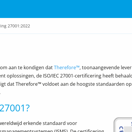
ering 27001:2022
 om aan te kondigen dat
Therefore™
, toonaangevende lever
t oplossingen, de ISO/IEC
27001-
certificering heeft behaal
igt dat Therefore™ voldoet aan de hoogste standaarden op
.
 27001?
 wereldwijd erkende standaard voor
gsmanagementsystemen (ISMS). De certificering