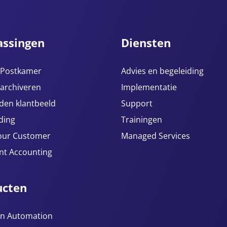
assingen
Diensten
e Postkamer
Advies en begeleiding
 archiveren
Implementatie
den klantbeeld
Support
ding
Trainingen
our Customer
Managed Services
ent Accounting
ucten
n Automation