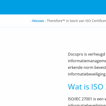
Docspro
Nieuws
Therefore™ in bezit van ISO Certific
>
>
Docspro is verheugd
informatiemanagemen
erkende norm bevest
informatiebeveiliging
Wat is ISO
ISO/IEC 27001 is een
informatiebeveiligin