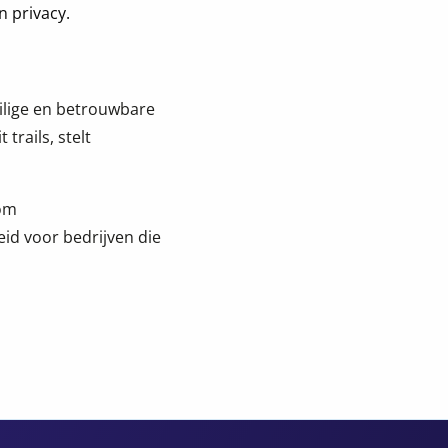
n privacy.
ilige en betrouwbare
trails, stelt
dom
id voor bedrijven die