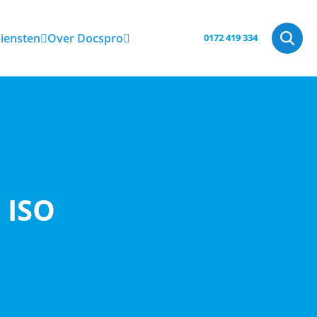
iensten
Over Docspro
0172 419 334
 ISO