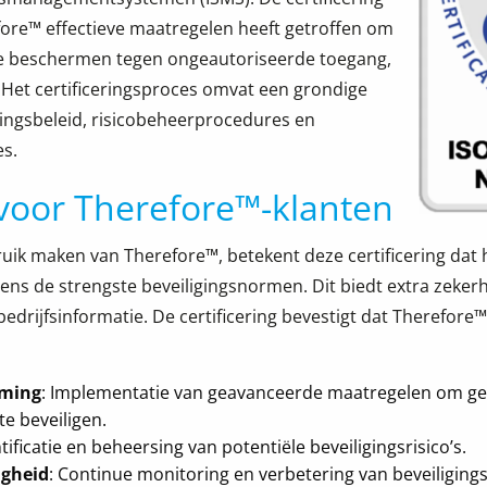
ore™ effectieve maatregelen heeft getroffen om
te beschermen tegen ongeautoriseerde toegang,
. Het certificeringsproces omvat een grondige
gingsbeleid, risicobeheerprocedures en
es.
voor Therefore™-klanten
ruik maken van Therefore™, betekent deze certificering dat
ns de strengste beveiligingsnormen. Dit biedt extra zeker
drijfsinformatie. De certificering bevestigt dat Therefore
rming
: Implementatie van geavanceerde maatregelen om ge
te beveiligen.
ntificatie en beheersing van potentiële beveiligingsrisico’s.
igheid
: Continue monitoring en verbetering van beveiliging