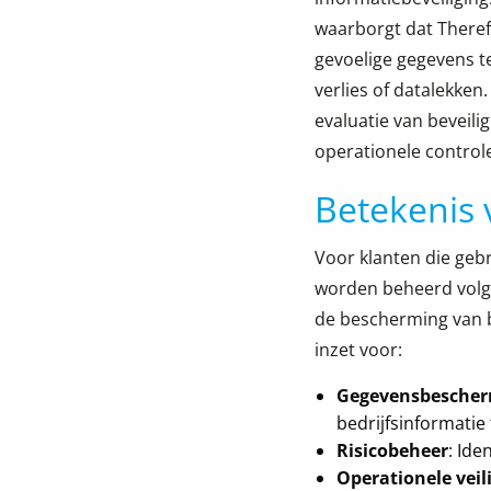
waarborgt dat Theref
gevoelige gegevens 
verlies of datalekken
evaluatie van beveili
operationele control
Betekenis 
Voor klanten die geb
worden beheerd volge
de bescherming van be
inzet voor:
Gegevensbesche
bedrijfsinformatie 
Risicobeheer
: Ide
Operationele veil