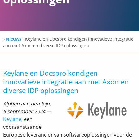
Docspro
Nieuws
Keylane en Docspro kondigen innovatieve integratie
>
>
aan met Axon en diverse IDP oplossingen
Keylane en Docspro kondigen
innovatieve integratie aan met Axon en
diverse IDP oplossingen
Alphen aan den Rijn,
5 september 2024
—
Keylane
, een
vooraanstaande
Europese leverancier van softwareoplossingen voor de