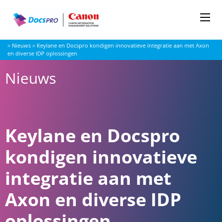
Me
Docspro
>
Nieuws
>
Keylane en Docspro kondigen innovatieve integratie aan met Axon
en diverse IDP oplossingen
Nieuws
Keylane en Docspro
kondigen innovatieve
integratie aan met
Axon en diverse IDP
oplossingen