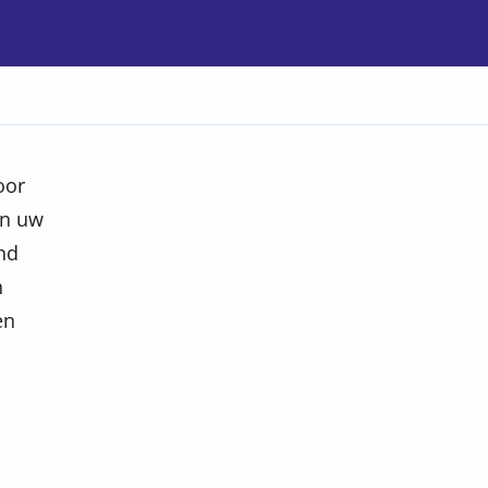
oor
an uw
nd
n
en