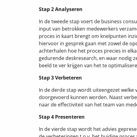
Stap 2 Analyseren
In de tweede stap voert de business consul
input van betrokken medewerkers verzamel
proces in kaart brengt om knelpunten inzic
hiervoor in gesprek gaan met zowel de
opd
achterhalen hoe het proces precies in elk
gedurende deskresearch, en waar nodig z
beeld te ver krijgen van het te optimaliser
Stap 3 Verbeteren
In de derde stap wordt uiteengezet welke 
doorgevoerd kunnen worden. Naast verbet
naar de effectiviteit van het team van m
Stap 4 Presenteren
In de vierde stap wordt het advies gepres
de verbeteringen t.o.v. het huidige proce