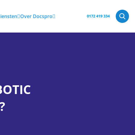
iensten
Over Docspro
0172 419 334
BOTIC
?