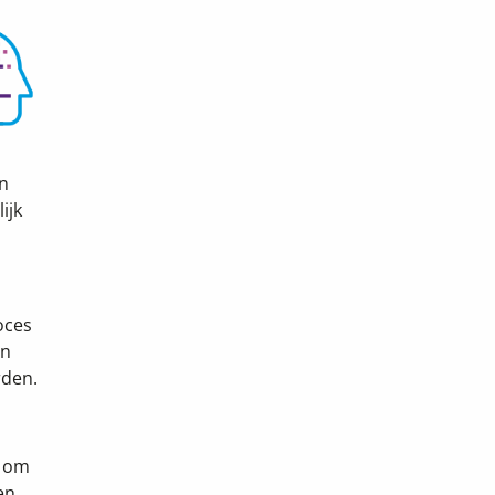
en
ijk
oces
en
rden.
e om
en