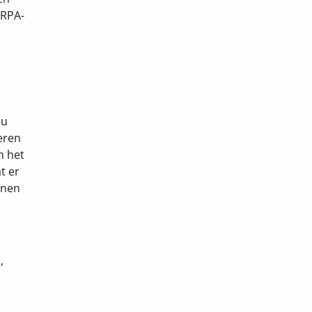
 RPA-
 u
eren
n het
t er
nnen
,