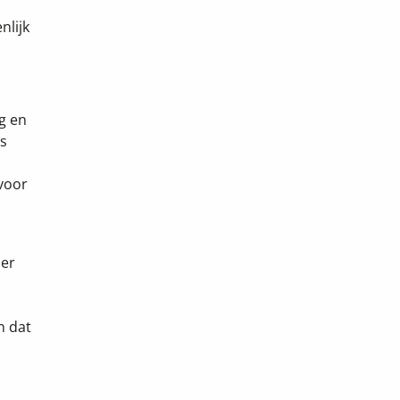
nlijk
ng en
es
voor
 er
n dat