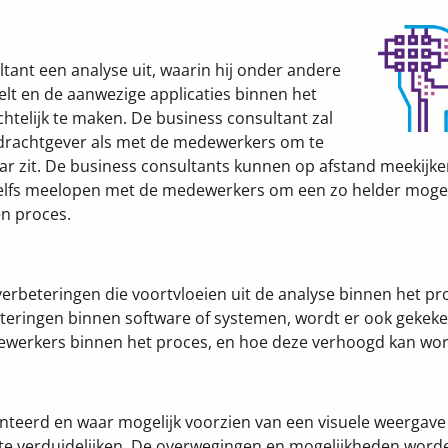
tant een analyse uit, waarin hij onder andere
t en de aanwezige applicaties binnen het
htelijk te maken. De business consultant zal
rachtgever als met de medewerkers om te
aar zit. De business consultants kunnen op afstand meekijk
elfs meelopen met de medewerkers om een zo helder mogel
en proces.
verbeteringen die voortvloeien uit de analyse binnen het pr
eringen binnen software of systemen, wordt er ook gekek
edewerkers binnen het proces, en hoe deze verhoogd kan wo
enteerd en waar mogelijk voorzien van een visuele weergav
s te verduidelijken. De overwegingen en mogelijkheden word