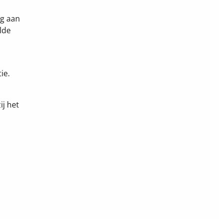
og aan
lde
ie.
ij het