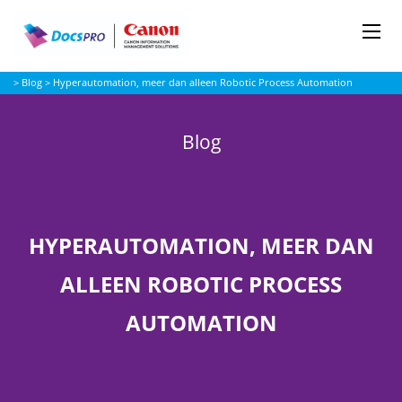
Me
Docspro
>
Blog
>
Hyperautomation, meer dan alleen Robotic Process Automation
Blog
HYPERAUTOMATION, MEER DAN
ALLEEN ROBOTIC PROCESS
AUTOMATION